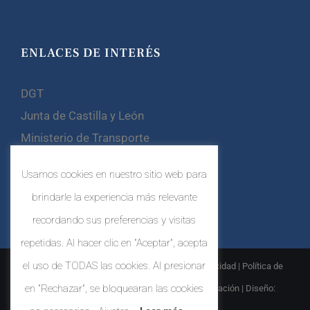
ENLACES DE INTERÉS
DGT
Junta de Castilla y León
Ministerio de Transporte
Confebus
Usamos cookies en nuestro sitio web para
CETM
brindarle la experiencia más relevante
recordando sus preferencias y visitas
repetidas. Al hacer clic en "Aceptar", acepta
el uso de TODAS las cookies. Al presionar
© Copyright
2026 |
Aviso Legal
|
Política de Privacidad
|
Política de
en "Rechazar", se bloquearan las cookies
Cookies
|
Política de Sistema Interno de Información
| Diseño: