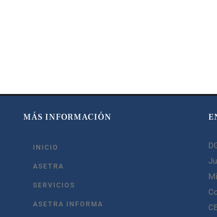
MÁS INFORMACIÓN
E
D
INICIO
Ju
ASETRA
Mi
SERVICIOS
C
ASETRA INFORMA
C