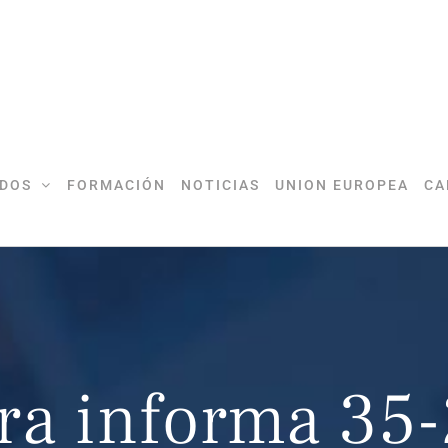
DOS
FORMACIÓN
NOTICIAS
UNION EUROPEA
CA
ra informa 35