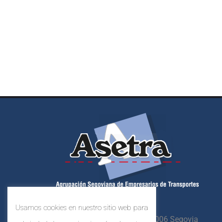
Usamos cookies en nuestro sitio web para
Crta. N-603, Km. 87,
40006 Segovia