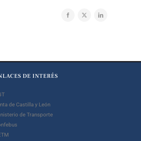
Facebook
X
LinkedIn
NLACES DE INTERÉS
GT
nta de Castilla y León
nisterio de Transporte
onfebus
ETM