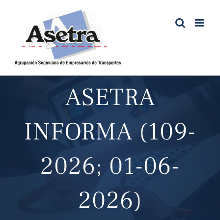
Saltar
al
contenido
ASETRA
INFORMA (109-
2026; 01-06-
2026)