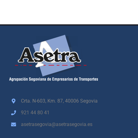
Crta. N-603, Km. 87,
40006 Segovia
921 44 80 41
asetrasegovia@asetrasegovia.es