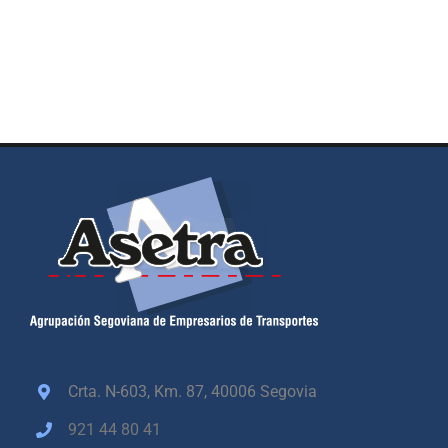
Crta. N-603, Km. 87,
40006 Segovia
921 44 80 41