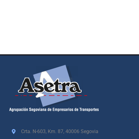
Crta. N-603, Km. 87,
40006 Segovia