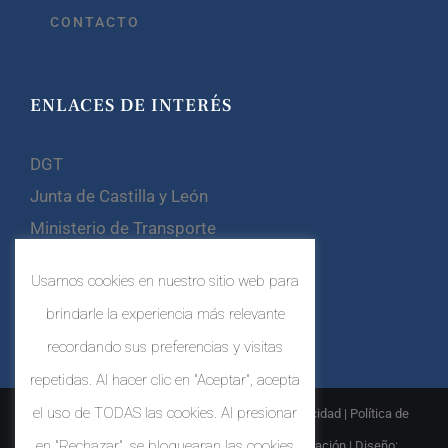
CONTACTO
ENLACES DE INTERÉS
DGT
Junta de Castilla y León
Ministerio de Transporte
Confebus
Usamos cookies en nuestro sitio web para
CETM
brindarle la experiencia más relevante
recordando sus preferencias y visitas
repetidas. Al hacer clic en "Aceptar", acepta
el uso de TODAS las cookies. Al presionar
© Copyright
2026 |
Aviso Legal
|
Política de Privacidad
|
Política de
en "Rechazar", se bloquearan las cookies
Cookies
|
Política de Sistema Interno de Información
| Diseño: