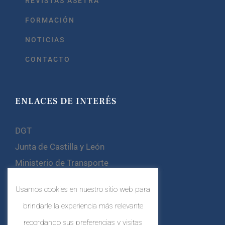
REVISTAS ASETRA
FORMACIÓN
NOTICIAS
CONTACTO
ENLACES DE INTERÉS
DGT
Junta de Castilla y León
Ministerio de Transporte
Confebus
Usamos cookies en nuestro sitio web para
CETM
brindarle la experiencia más relevante
recordando sus preferencias y visitas