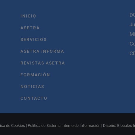
D
INICIO
Ju
ASETRA
Mi
SERVICIOS
C
ASETRA INFORMA
C
REVISTAS ASETRA
FORMACIÓN
NOTICIAS
CONTACTO
tica de Cookies
|
Política de Sistema Interno de Información
| Diseño:
Globales I