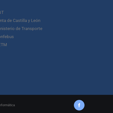
GT
nta de Castilla y León
nisterio de Transporte
onfebus
ETM
nformática
Facebook