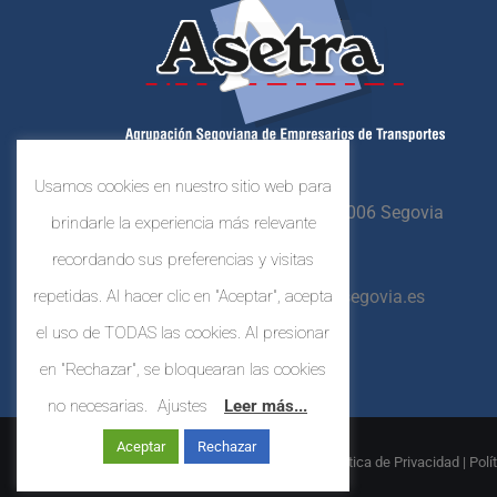
Usamos cookies en nuestro sitio web para
Crta. N-603, Km. 87,
40006 Segovia
brindarle la experiencia más relevante
921 44 80 41
recordando sus preferencias y visitas
repetidas. Al hacer clic en "Aceptar", acepta
asetrasegovia@asetrasegovia.es
el uso de TODAS las cookies. Al presionar
en "Rechazar", se bloquearan las cookies
no necesarias.
Ajustes
Leer más...
Aceptar
Rechazar
© Copyright
2026 |
Aviso Legal
|
Política de Privacidad
|
Polí