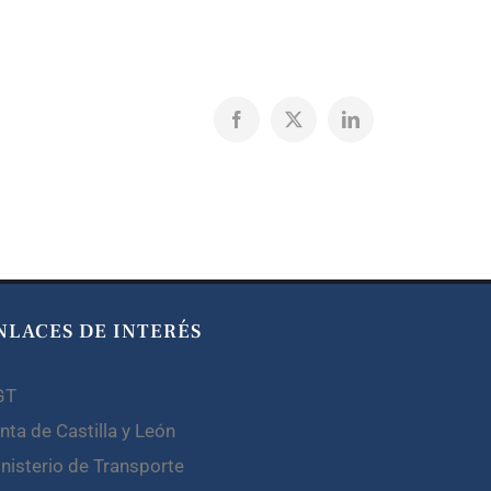
Facebook
X
LinkedIn
NLACES DE INTERÉS
GT
nta de Castilla y León
nisterio de Transporte