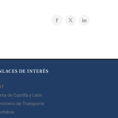
Facebook
X
LinkedIn
NLACES DE INTERÉS
GT
nta de Castilla y León
nisterio de Transporte
onfebus