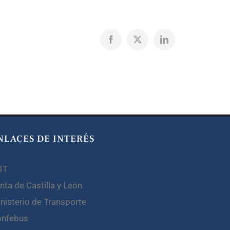
Facebook
X
LinkedIn
NLACES DE INTERÉS
GT
nta de Castilla y León
nisterio de Transporte
onfebus