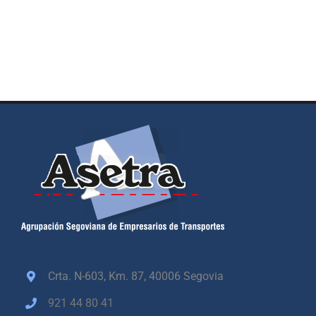
Crta. N-603, Km. 87,
40006 Segovia
921 44 80 41