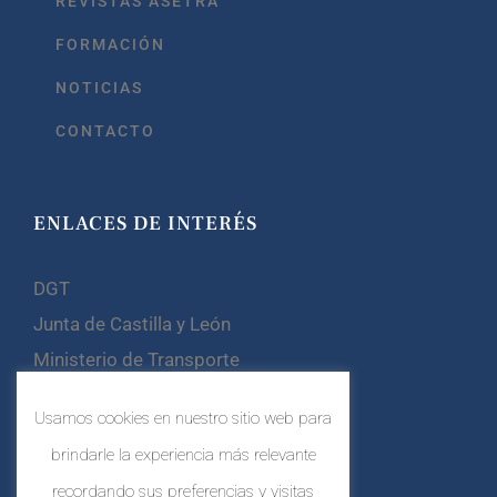
REVISTAS ASETRA
FORMACIÓN
NOTICIAS
CONTACTO
ENLACES DE INTERÉS
DGT
Junta de Castilla y León
Ministerio de Transporte
Confebus
Usamos cookies en nuestro sitio web para
CETM
brindarle la experiencia más relevante
recordando sus preferencias y visitas