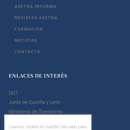
ASETRA INFORMA
REVISTAS ASETRA
FORMACIÓN
NOTICIAS
CONTACTO
ENLACES DE INTERÉS
DGT
Junta de Castilla y León
Ministerio de Transporte
Confebus
Usamos cookies en nuestro sitio web para
CETM