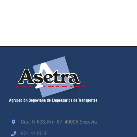
Crta. N-603, Km. 87,
40006 Segovia
921 44 80 41