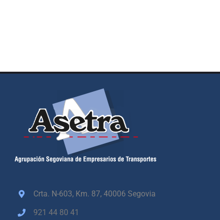
Crta. N-603, Km. 87,
40006 Segovia
921 44 80 41