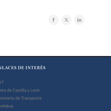
Facebook
X
LinkedIn
NLACES DE INTERÉS
GT
nta de Castilla y León
nisterio de Transporte
onfebus