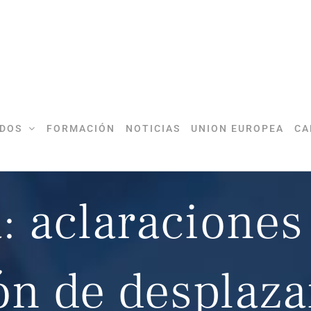
DOS
FORMACIÓN
NOTICIAS
UNION EUROPEA
CA
 aclaraciones 
ón de desplaz