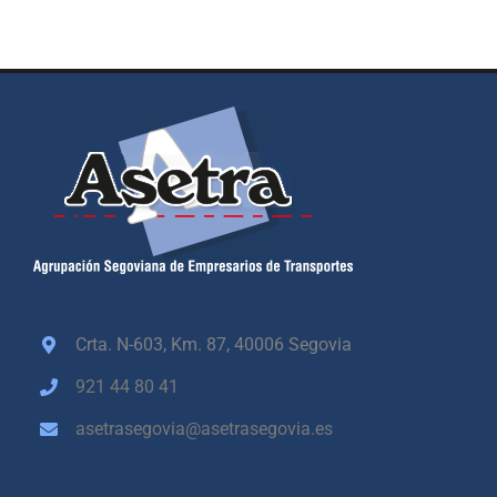
Crta. N-603, Km. 87,
40006 Segovia
921 44 80 41
asetrasegovia@asetrasegovia.es