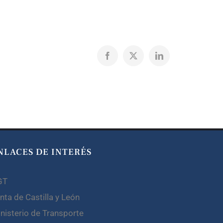
Facebook
X
LinkedIn
NLACES DE INTERÉS
GT
nta de Castilla y León
nisterio de Transporte