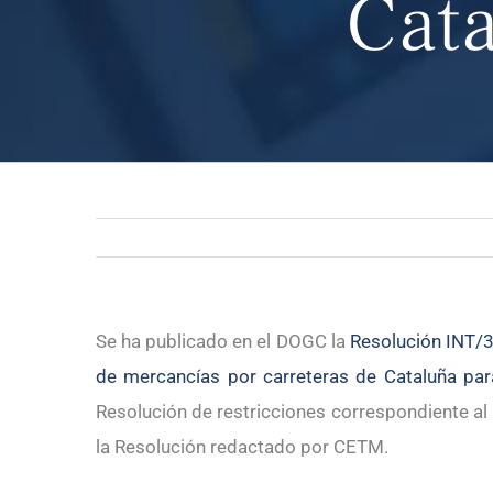
Cat
Se ha publicado en el DOGC la
Resolución INT/38
de mercancías por carreteras de Cataluña pa
Resolución de restricciones correspondiente al
la Resolución redactado por CETM.