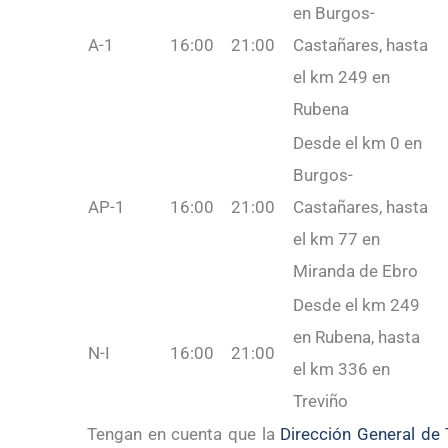
en Burgos-
A-1
16:00
21:00
Castañares, hasta
V
el km 249 en
Rubena
Desde el km 0 en
Burgos-
AP-1
16:00
21:00
Castañares, hasta
V
el km 77 en
Miranda de Ebro
Desde el km 249
en Rubena, hasta
N-I
16:00
21:00
V
el km 336 en
Treviño
Tengan en cuenta que la
Dirección General de 