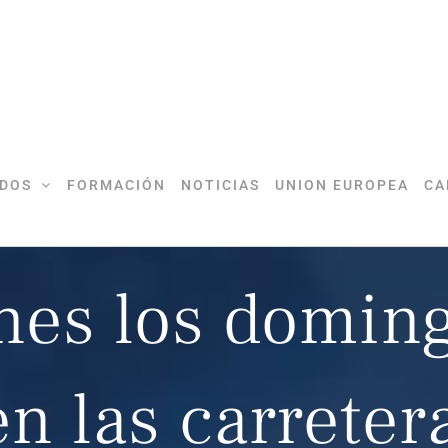
DOS
FORMACIÓN
NOTICIAS
UNION EUROPEA
CA
nes los domin
n las carreter