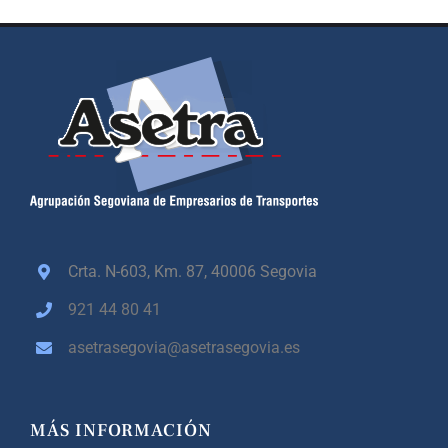
Crta. N-603, Km. 87,
40006 Segovia
921 44 80 41
asetrasegovia@asetrasegovia.es
MÁS INFORMACIÓN