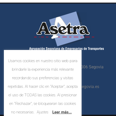
Usamos cookies en nuestro sitio web para
Crta. N-603, Km. 87,
40006 Segovia
brindarle la experiencia más relevante
921 44 80 41
recordando sus preferencias y visitas
repetidas. Al hacer clic en "Aceptar", acepta
asetrasegovia@asetrasegovia.es
el uso de TODAS las cookies. Al presionar
en "Rechazar", se bloquearan las cookies
no necesarias.
Ajustes
Leer más...