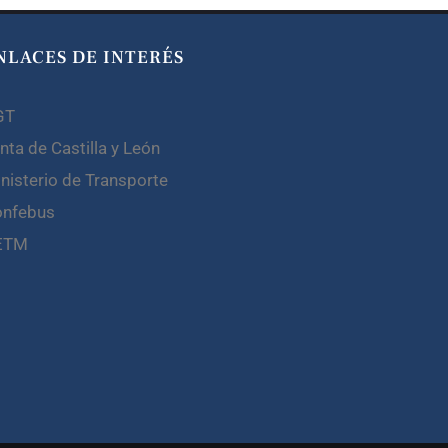
NLACES DE INTERÉS
GT
nta de Castilla y León
nisterio de Transporte
onfebus
ETM