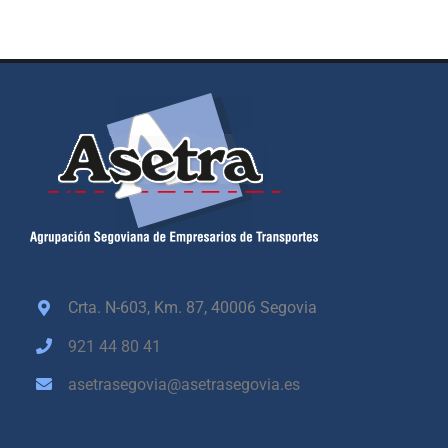
Crta. N-603, Km. 87,
40006 Segovia
921 44 80 41
asetrasegovia@asetrasegovia.es