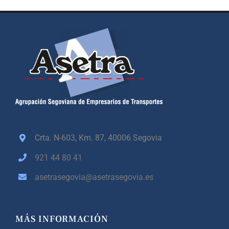
Crta. N-603, Km. 87,
40006 Segovia
921 44 80 41
asetrasegovia@asetrasegovia.es
MÁS INFORMACIÓN