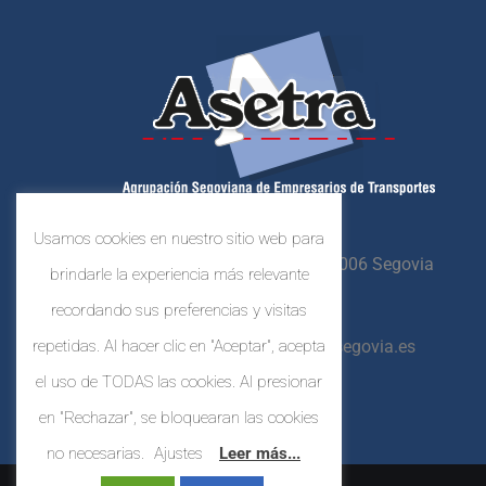
Usamos cookies en nuestro sitio web para
Crta. N-603, Km. 87,
40006 Segovia
brindarle la experiencia más relevante
921 44 80 41
recordando sus preferencias y visitas
repetidas. Al hacer clic en "Aceptar", acepta
asetrasegovia@asetrasegovia.es
el uso de TODAS las cookies. Al presionar
en "Rechazar", se bloquearan las cookies
no necesarias.
Ajustes
Leer más...