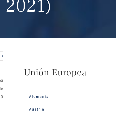
e 2021)
Unión Europea
ea
de
00
Alemania
Austria