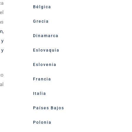
ca
Bélgica
el
Grecia
as
n,
Dinamarca
 y
 y
Eslovaquia
Eslovenia
co
Francia
al
Italia
Países Bajos
Polonia