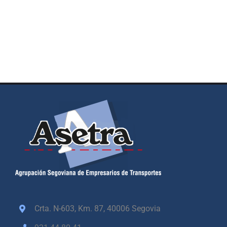
Crta. N-603, Km. 87,
40006 Segovia