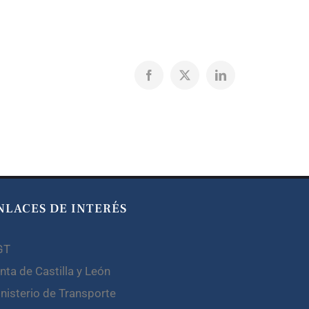
Facebook
X
LinkedIn
NLACES DE INTERÉS
GT
nta de Castilla y León
nisterio de Transporte