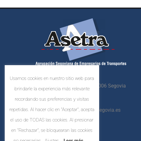
Usamos cookies en nuestro sitio web para
Crta. N-603, Km. 87,
40006 Segovia
brindarle la experiencia más relevante
921 44 80 41
recordando sus preferencias y visitas
repetidas. Al hacer clic en "Aceptar", acepta
asetrasegovia@asetrasegovia.es
el uso de TODAS las cookies. Al presionar
en "Rechazar", se bloquearan las cookies
no necesarias.
Ajustes
Leer más...