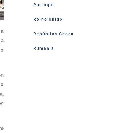
Portugal
Reino Unido
 a
República Checa
 a
Rumanía
 o
ón
no
sa
,
es
re