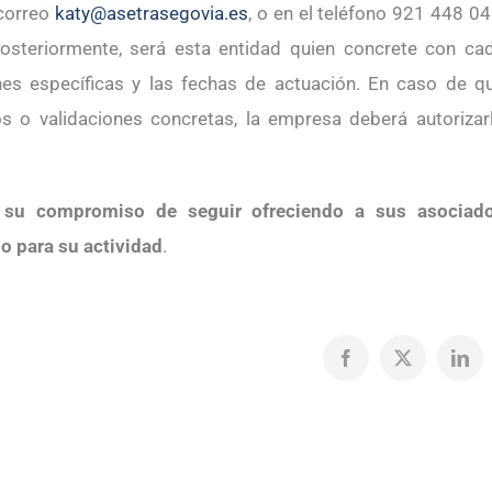
 correo
katy@asetrasegovia.es
, o en el teléfono 921 448 04
Posteriormente, será esta entidad quien concrete con ca
ones específicas y las fechas de actuación. En caso de q
s o validaciones concretas, la empresa deberá autorizar
a su compromiso de seguir ofreciendo a sus asociad
do para su actividad
.
Facebook
X
Link