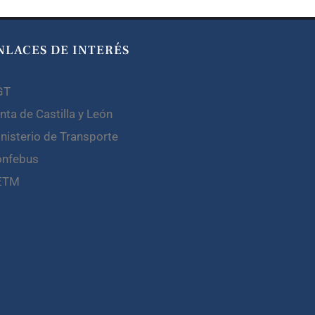
NLACES DE INTERÉS
GT
nta de Castilla y León
nisterio de Transporte
onfebus
ETM