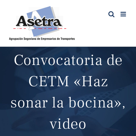
Saltar
al
contenido
Convocatoria de
CETM «Haz
sonar la bocina»,
video