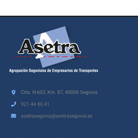
Crta. N-603, Km. 87,
40006 Segovia
921 44 80 41
asetrasegovia@asetrasegovia.es