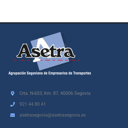
Crta. N-603, Km. 87,
40006 Segovia
921 44 80 41
asetrasegovia@asetrasegovia.es