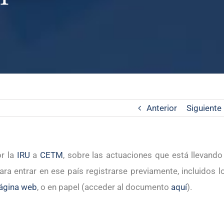
Anterior
Siguiente
or la
IRU
a
CETM
, sobre las actuaciones que está llevando
para entrar en ese país registrarse previamente, incluidos l
ágina web
, o en papel (acceder al documento
aquí
).