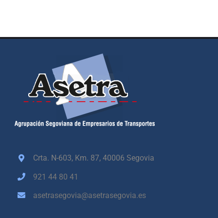
Crta. N-603, Km. 87,
40006 Segovia
921 44 80 41
asetrasegovia@asetrasegovia.es