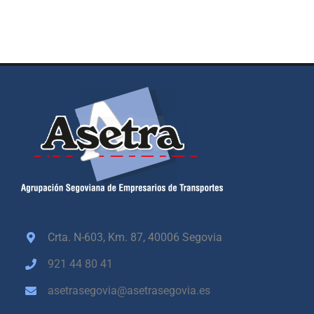
Crta. N-603, Km. 87,
40006 Segovia
921 44 80 41
asetrasegovia@asetrasegovia.es